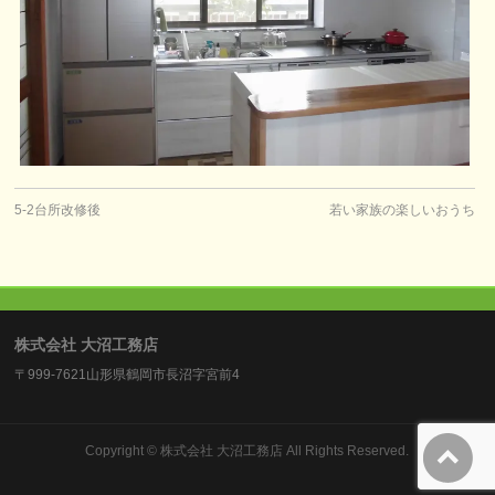
5-2台所改修後
若い家族の楽しいおうち
株式会社 大沼工務店
〒999-7621山形県鶴岡市長沼字宮前4
Copyright ©
株式会社 大沼工務店
All Rights Reserved.