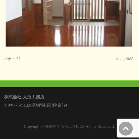
バナー-01
image008
株式会社 大沼工務店
〒999-7621山形県鶴岡市長沼字宮前4
Copyright ©
株式会社 大沼工務店
All Rights Reserved.