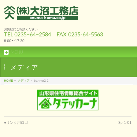
お気軽にご相談ください
TEL
0235−64−2584 FAX 0235-64-5563
8:00〜17:30
MENU
メディア
HOME
»
メディア
»
banner2-2
●リンク用ロゴ
3pr1-01